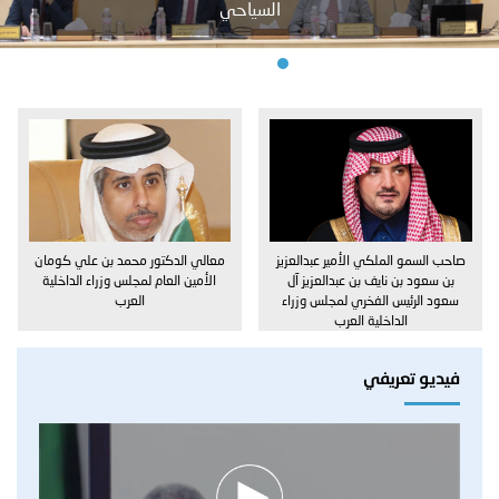
السياحي
توعوية
إنجازات
الخدمات
صور
الإلكترونية
مجلة
وفيديو
أصداء
إعلانات
من
الأمانة
صاحب السمو الملكي الأمير عبدالعزيز
معالي الدكتور محمد بن علي كومان
نحن
اتصل
بن سعود بن نايف بن عبدالعزيز آل
الأمين العام لمجلس وزراء الداخلية
سعود الرئيس الفخري لمجلس وزراء
العرب
بنا
الداخلية العرب
فيديو تعريفي