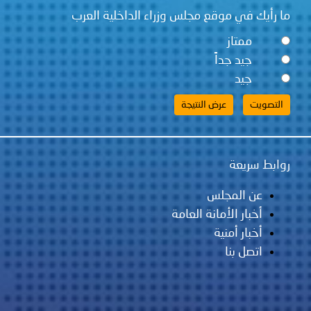
قع مجلس وزراء الداخلية العرب
ً
لس
مانة العامة
ية