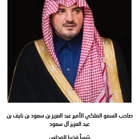
توعوية
إنجازات
الخدمات
صور
الإلكترونية
مجلة
وفيديو
أصداء
إعلانات
من
الأمانة
نحن
اتصل
بنا
صاحب السمو الملكي الأمير عبد العزيز بن سعود بن نايف بن
عبد العزيز آل سعود
رئيساً فخريا للمجلس