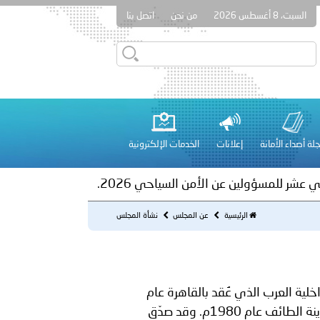
السبت، 8 أغسطس 2026
من نحن
اتصل بنا
ور المرسومين الأميريين معالي النائب الأول لرئيس مجلس الوزراء
أمن العام..
على الأعيان المدنية في مدينة نـجران
لة أصداء الأمانة
إعلانات
الخدمات الإلكترونية
 عشر للمسؤولين عن الأمن السياحي 2026.
الرئيسية
عن المجلس
نشأة المجلس
خلية العرب الذي عُقد بالقاهرة عام
1977م، وتقرّر إنشاؤه في المؤتمر الثالث الذي عُقد بمدينة الطائف عام 1980م. وقد صدّق
لفلسطينية والكلية الدولية الجامعية للعلوم والصحة توقعان اتفاقية