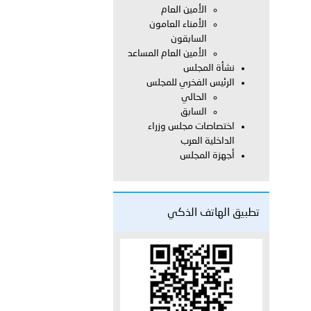
الأمين العام
الأمناء العامون
السابقون
الأمين العام المساعد
 أبوظبي تطلع وفد الشرطة الإيطالية على منظومتي التأهيل الشرطي
نشأة المجلس
الرئيس الفخري للمجلس
الحالي
السابق
بوظبي تنظم حملة للتبرع بالدم في منطقة الظفرة تعزيزا للمسؤولية
اختصاصات مجلس وزراء
الداخلية العرب
أجهزة المجلس
ور المرسومين الأميريين معالي النائب الأول لرئيس مجلس الوزراء
تطبيق الهاتف الذكي
أمن العام..
دفعة جديدة من حماة الحق وحراس المبادئ تلتحق بشرطة عُمان