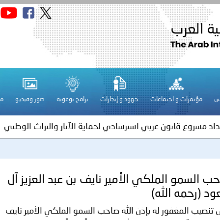
سلطنة عُمان ـ 1448/02/21هـ ــ الموافق 2026/08/04 م - 
س
مؤتمرات و اجتماعات
جهود و إنجازات
برامج توعوية
صور وفيديو
مج
ة لمجلس وزراء الداخلية العرب بمناسبة اختتام المؤتمر العربي الثاني
عداد مشروع قانون عربي استرشادي لحماية الآثار والتراث الوطني
فلسطين ـ 1448/02/22هـ ــ الموافق 2026/08/05 م - الشرطة ا
ب السمو الملكي الأمير نايف بن عبد العزيز آل
د (رحمه الله)
ترك في المجالات الأكاديمية والتدريبية، والتوعية والإرشاد المجت
تنصيب المغفور له بإذن الله صاحب السمو الملكي الأمير نايف
الإمارات ـ 1448/02/22هـ ــ الموافق 2026/08/05 م - شرطة أ