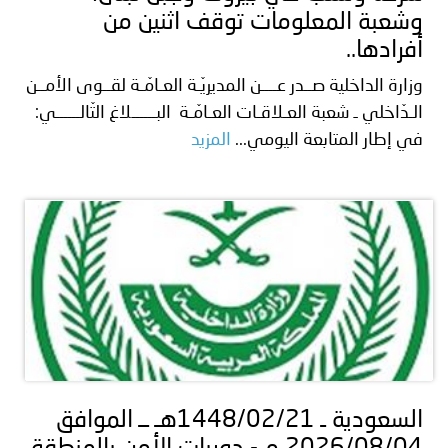
وشعبة المعلومات توقف اثنين من
أفرادها..
وزارة الداخلية صــدر عــــن المديريّـة العـامّـة لقــوى الأمــن
الـدّاخلي ـ شعبة العـلاقـات العـامّـة البــــــلاغ التّالــــــي:
في إطار المتابعة اليومي...
المزيد
السعودية ـ 1448/02/21هـ ــ الموافق