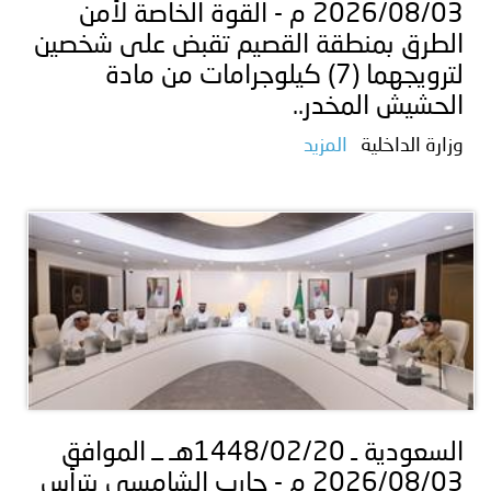
2026/08/03 م - القوة الخاصة لأمن
الطرق بمنطقة القصيم تقبض على شخصين
لترويجهما (7) كيلوجرامات من مادة
الحشيش المخدر..
وزارة الداخلية
المزيد
السعودية ـ 1448/02/20هـ ــ الموافق
2026/08/03 م - حارب الشامسي يترأس