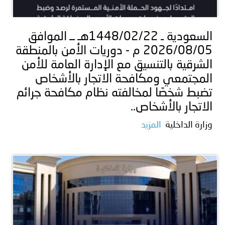
توعوية
إنجازات
الخدمات
صور
الإلكترونية
السعودية ـ 1448/02/22هـ ــ الموافق
2026/08/05 م - دوريات الأمن بالمنطقة
مجلة
وفيديو
الشرقية بالتنسيق مع الإدارة العامة للأمن
أصداء
إعلانات
المجتمعي ومكافحة الاتجار بالأشخاص
تضبط شخصًا لمخالفته نظام مكافحة جرائم
من
الأمانة
الاتجار بالأشخاص..
نحن
اتصل
وزارة الداخلية
المزيد
بنا