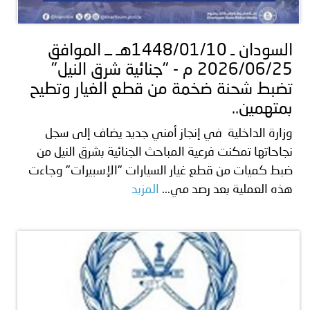
توعوية
إنجازات
الخدمات
صور
الإلكترونية
السودان ـ 1448/01/10هـ ــ الموافق
2026/06/25 م - "جنائية شرق النيل"
مجلة
وفيديو
تضبط شحنة ضخمة من قطع الغيار وتطيح
أصداء
إعلانات
بمتهمين..
وزارة الداخلية في إنجاز أمني جديد يضاف إلى سجل
من
الأمانة
نجاحاتها تمكنت فرعية المباحث الجنائية بشرق النيل من
نحن
اتصل
ضبط كميات من قطع غيار السيارات "الإسبيرات" وجاءت
هذه العملية بعد رصد مي...
المزيد
بنا