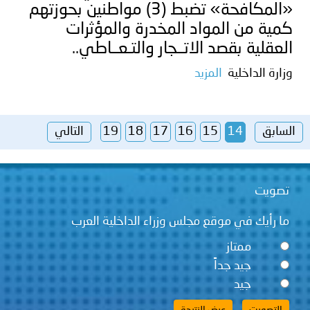
«المكافحة» تضبط (3) مواطنين بحوزتهم
كمية من المواد المخدرة والمؤثرات
العقلية بقصد الاتــجار والتـعــاطي..
وزارة الداخلية
المزيد
السابق
14
15
16
17
18
19
التالي
تصويت
ما رأيك في موقع مجلس وزراء الداخلية العرب
ممتاز
جيد جداً
جيد