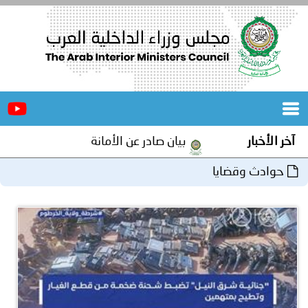
الرئيسية
عن
الأخبار
المجلس
آخر الأخبار
بيان صادر عن الأمانة العامة لمجلس وزراء الداخل
المكاتب
حوادث وقضايا
دورات
المتخصصة
المجلس
مؤتمرات
و
جهود
و
برامج
اجتماعات