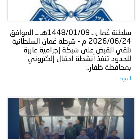
سلطنة عُمان ـ 1448/01/09هـ ــ الموافق
2026/06/24 م - شرطة عُمان السلطانية
تلقي القبض على شبكة إجرامية عابرة
للحدود تنفذ أنشطة احتيال إلكتروني
بمحافظة ظفار..
المزيد