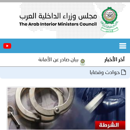
الرئيسية
عن
الأخبار
المجلس
آخر الأخبار
بيان صادر عن الأمانة العامة لمجلس وزراء الداخل
المكاتب
حوادث وقضايا
دورات
المتخصصة
المجلس
مؤتمرات
و
جهود
و
برامج
اجتماعات