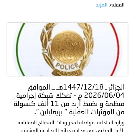
العقلية.
المزيد
الجزائر ـ 1447/12/18هـ ــ الموافق
2026/06/04 م - تفكك شبكة إجرامية
منظمة و تضبط أزيد من 11 ألف كبسولة
من المؤثرات العقلية " بريغابلين "..
وزارة الداخلية مواصلة لمجهودات المصالح العملياتية
للأمن الوطني في محاربة جرائم الاتجار غير المشروع