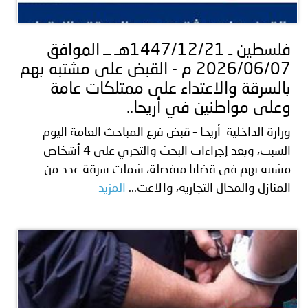
توعوية
إنجازات
الخدمات
صور
الإلكترونية
فلسطين ـ 1447/12/21هـ ــ الموافق
2026/06/07 م - القبض على مشتبه بهم
مجلة
وفيديو
بالسرقة والاعتداء على ممتلكات عامة
أصداء
إعلانات
وعلى مواطنين في أريحا..
وزارة الداخلية أريحا – قبض فرع المباحث العامة اليوم
من
الأمانة
السبت، وبعد إجراءات البحث والتحري على 4 أشخاص
نحن
اتصل
مشتبه بهم في قضايا منفصلة، شملت سرقة عدد من
المنازل والمحال التجارية، والاعت...
المزيد
بنا