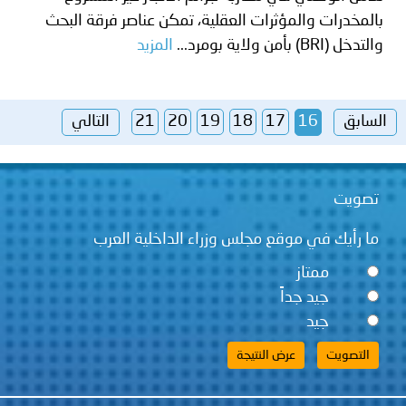
بالمخدرات والمؤثرات العقلية، تمكن عناصر فرقة البحث
والتدخل (BRI) بأمن ولاية بومرد...
المزيد
السابق
16
17
18
19
20
21
التالي
تصويت
ما رأيك في موقع مجلس وزراء الداخلية العرب
ممتاز
جيد جداً
جيد