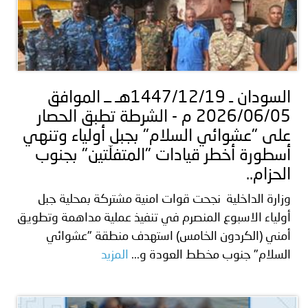
السودان ـ 1447/12/19هـ ــ الموافق
2026/06/05 م - الشرطة تطبق الحصار
على "عشوائي السلام" بجبل أولياء وتنهي
أسطورة أخطر قيادات "المتفلّتين" بجنوب
الحزام..
وزارة الداخلية نجحت قوات امنية مشتركة بمحلية جبل
أولياء الاسبوع المنصرم في تنفيذ عملية مداهمة وتطويق
أمني (الكردون الخامس) استهدف منطقة "عشوائي
السلام" جنوب مخطط العودة و...
المزيد