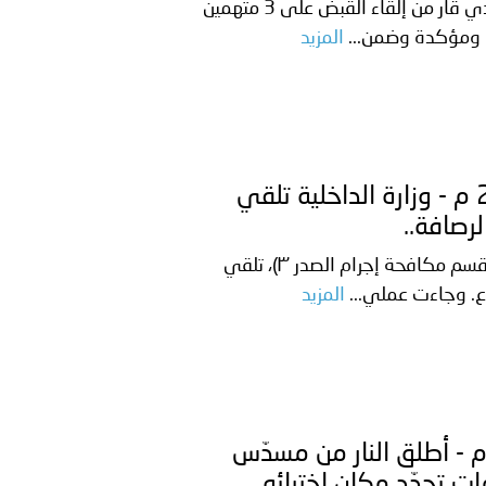
وزارة الداخلية تمكنت وزارة الداخلية من خلال مكافحة اجرام شمال ذي قار من إلقاء القبض على 3 متهمين
ة ومؤكدة وضمن...
المزيد
دفعة جديدة من حماة الحق وحراس المبادئ تلتحق بشرطة عُمان
العراق ـ 1448/01/27هـ ــ الموافق 2026/07/12 م - وزارة الداخلية تلقي
رصافة..
وزارة الداخلية وزارة الداخلية، من خلال قيادة شرطة بغداد/ الرصافة (قسم مكافحة إجرام الصدر ٣)، تلقي
المزيد
نان ـ 1448/01/27هـ ــ الموافق 2026/07/12 م - أطلق النار من مسدّس
ات تحدّد مكان اختبائه