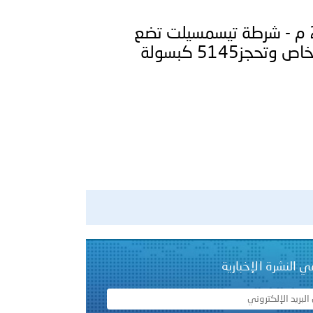
الجزائر ـ 1448/01/25هـ ــ الموافق 2026/07/10 م - ‏شرطة تيسمسيلت تضع
حد لنشاط شبكة إجرامية منظمة، تتكون من 06 أشخاص وتحجز5145 كبسولة
ي النشرة الإخبارية