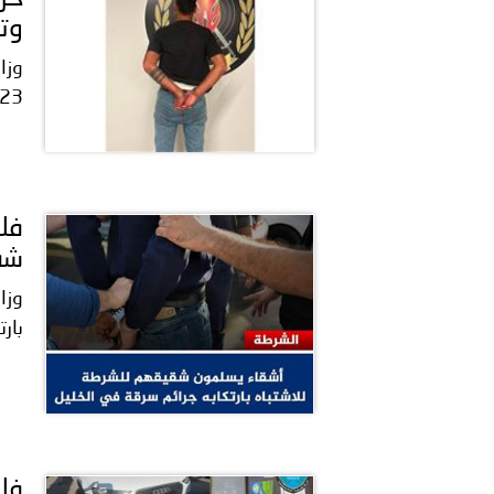
وتل
وزار
23-06-2026، وفي محلة قصقص، حصل إشكال بين.
شقي
بار