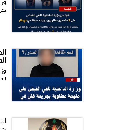
من برنامج ترحيل المهاجرين غ
بجر
السلطانية..
انعقاد المؤتمر العربي الث
ال
القب
حرب