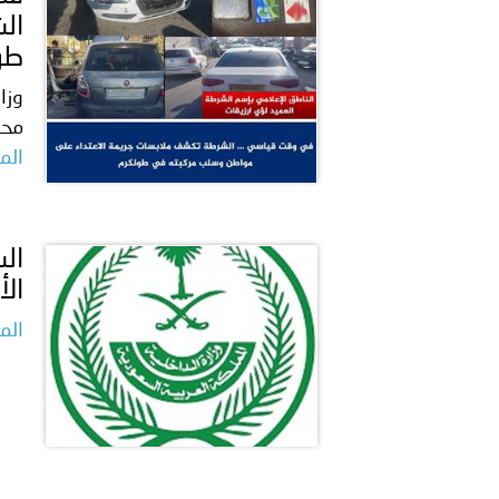
ال
طو
وزا
محا
المز
الأ
المز