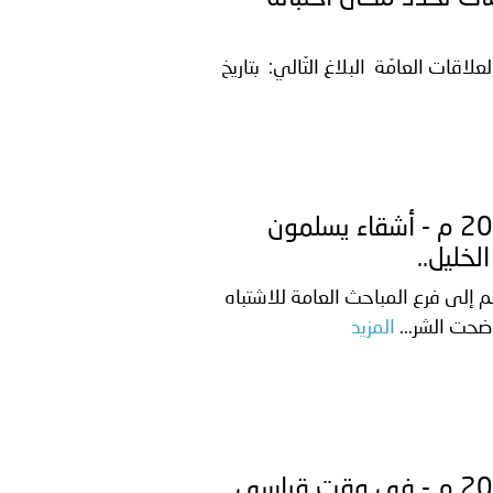
لاقات العامّة البلاغ التّالي: بتاريخ
فلسطين ـ 1448/01/27هـ ــ الموافق 2026/07/12 م - أشقاء يسلمون
خليل..
لى تسليم شقيقهم إلى فرع المباحث العامة للاشتباه
ضحت الشر...
المزيد
فلسطين ـ 1448/01/27هـ ــ الموافق 2026/07/12 م - في وقت قياسي ...