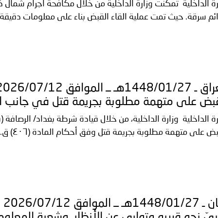
ير الشرعيين..
ائم سرقة. حيث تمت عملية القاء القبض بناء على معلومات دقيق
سلطنة عُمان ـ 1448/02/21هـ ــ الموافق 2026/08/04 م - 
اني عشر للمسؤولين عن الأمن السياحي
قبض على متهمة مطلوبة بجريمة قتل في جانب ال
ض على متهمة مطلوبة بجريمة قتل وفق أحكام المادة (٤٠٦) ق.ع. وجاءت عملي...
لب
يّ نحو قريبه وتوارى عن الأنظار، وشعبة المعلوم