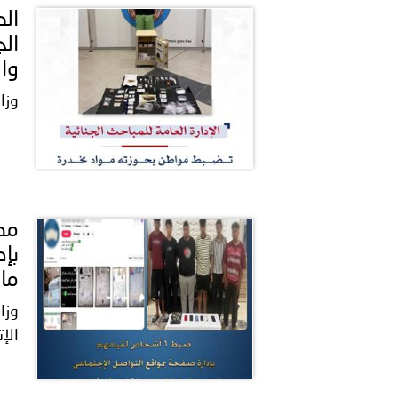
ال
وال
وزا
بإد
ما
وزا
الإ