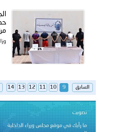
من 
وزا
السابق
9
10
11
12
13
14
تصويت
ما رأيك في موقع مجلس وزراء الداخلية