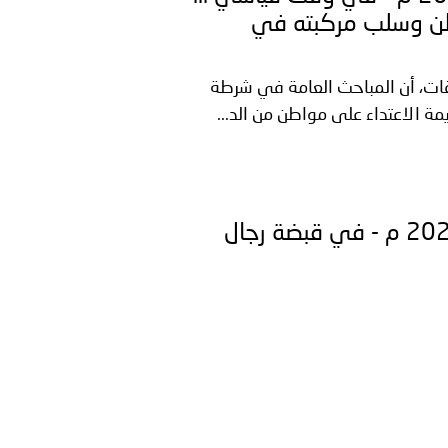
طن وسلب مركبته في
يقات، أن المباحث العامة في شرطة
لاعتداء على مواطن من الد...
السعودية ـ 1448/01/27هـ ــ الموافق 2026/07/12 م - ‏في قبضة رجال