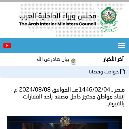
الرئيسية
عن
الأخبار
المجلس
آخر الأخبار
بيان صادر عن الأمانة العامة لمجلس وزرا
المكاتب
حوادث وقضايا
دورات
المتخصصة
مـصر ـ 1446/02/04هــ الموافق 2024/08/08 م -
المجلس
مؤتمرات
إنقاذ مواطن محتجز داخل مصعد بأحد العقارات
بالفيوم..
و
جهود
و
برامج
اجتماعات