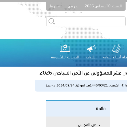
السبت، 8 أغسطس 2026
من نحن
اتصل بنا
ور المرسومين الأميريين معالي النائب الأول لرئيس مجلس الوزراء
أمن العام..
على الأعيان المدنية في مدينة نـجران
لة أصداء الأمانة
إعلانات
الخدمات الإلكترونية
 عشر للمسؤولين عن الأمن السياحي 2026.
ا
الكويت ـ 1446/03/21هــ الموافق 2024/09/24 م - حجز
أطراف الوا...
قائمة
لفلسطينية والكلية الدولية الجامعية للعلوم والصحة توقعان اتفاقية
عن المجلس