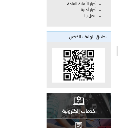
أخبار الأمانة العامة
أخبار أمنية
معي..
اتصل بنا
بوظبي تحذر من زيادة عدد الركاب في المركبات حفاظًا على سلامة
تطبيق الهاتف الذكي
 أبوظبي تطلع وفد الشرطة الإيطالية على منظومتي التأهيل الشرطي
بوظبي تنظم حملة للتبرع بالدم في منطقة الظفرة تعزيزا للمسؤولية
ور المرسومين الأميريين معالي النائب الأول لرئيس مجلس الوزراء
خدمات إلكترونية
أمن العام..