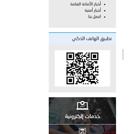
أخبار الأمانة العامة
أخبار أمنية
معي..
اتصل بنا
بوظبي تحذر من زيادة عدد الركاب في المركبات حفاظًا على سلامة
تطبيق الهاتف الذكي
 أبوظبي تطلع وفد الشرطة الإيطالية على منظومتي التأهيل الشرطي
بوظبي تنظم حملة للتبرع بالدم في منطقة الظفرة تعزيزا للمسؤولية
ور المرسومين الأميريين معالي النائب الأول لرئيس مجلس الوزراء
خدمات إلكترونية
أمن العام..