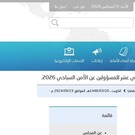
الأحد، 9 أغسطس 2026
من نحن
اتصل بنا
ور المرسومين الأميريين معالي النائب الأول لرئيس مجلس الوزراء
أمن العام..
على الأعيان المدنية في مدينة نـجران
لة أصداء الأمانة
إعلانات
الخدمات الإلكترونية
 عشر للمسؤولين عن الأمن السياحي 2026.
قضايا
الكويت ـ 1446/03/20هــ الموافق 2024/09/23 م -
ضبط (434) مخال...
 - ضبط (434)
قائمة
لفلسطينية والكلية الدولية الجامعية للعلوم والصحة توقعان اتفاقية
عن المجلس