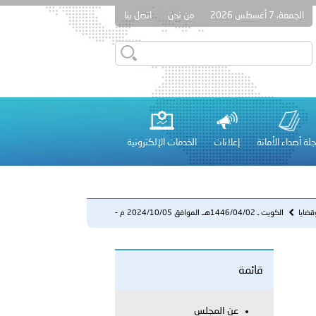
الجمعة، 7 أغسطس 2026
من نحن
اتصل بنا
قطر في أعمال الاجتماع الثالث عشر للجنة رؤساء الاتحادات الرياضية
لة أصداء الأمانة
إعلانات
الخدمات الإلكترونية
 عشر للمسؤولين عن الأمن السياحي 2026.
قضايا
الكويت ـ 1446/04/02هــ الموافق 2024/10/05 م -
حملة أمنية مرو...
قائمة
لفلسطينية والكلية الدولية الجامعية للعلوم والصحة توقعان اتفاقية
معي..
عن المجلس