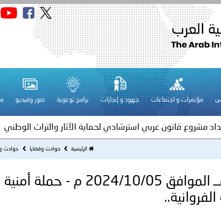
قـطـر ـ 1448/02/21هـ ــ الموافق 2026/08/04 م - مشاركة دولة 
 لدول الخليج العربية..
س
مؤتمرات و اجتماعات
جهود و إنجازات
برامج توعوية
صور وفيديو
مج
ة لمجلس وزراء الداخلية العرب بمناسبة اختتام المؤتمر العربي الثاني
عداد مشروع قانون عربي استرشادي لحماية الآثار والتراث الوطني
اني عشر للمسؤولين عن الأمن السياحي
الرئيسية
حوادث وقضايا
حوادث و
الكويت ـ 1446/04/02هــ الموافق 2024/10/05 م - حملة أمنية
فلسطين ـ 1448/02/22هـ ــ الموافق 2026/08/05 م - الشرطة ا
فروانية..
ترك في المجالات الأكاديمية والتدريبية، والتوعية والإرشاد المجت