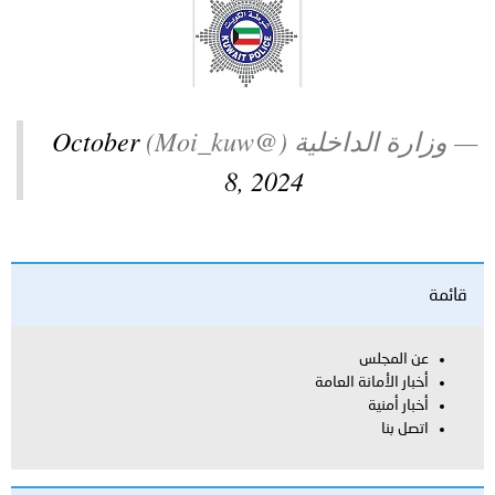
توعوية
إنجازات
الخدمات
صور
الإلكترونية
مجلة
وفيديو
— وزارة الداخلية (@Moi_kuw)
October
أصداء
إعلانات
8, 2024
من
الأمانة
نحن
اتصل
قائمة
بنا
عن المجلس
أخبار الأمانة العامة
أخبار أمنية
اتصل بنا