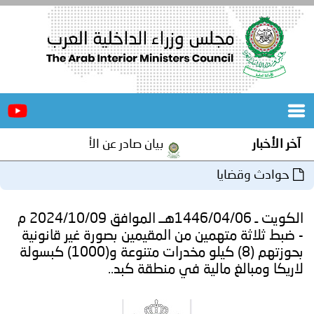
الرئيسية
عن
الأخبار
المجلس
آخر الأخبار
بيان صادر عن الأمانة العامة لمجلس وز
المكاتب
حوادث وقضايا
دورات
المتخصصة
الكويت ـ 1446/04/06هــ الموافق 2024/10/09 م
المجلس
مؤتمرات
- ضبط ثلاثة متهمين من المقيمين بصورة غير قانونية
بحوزتهم (8) كيلو مخدرات متنوعة و(1000) كبسولة
و
جهود
لاريكا ومبالغ مالية في منطقة كبد..
و
برامج
اجتماعات