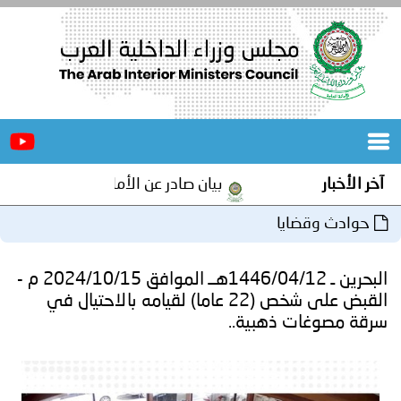
الرئيسية
عن
الأخبار
المجلس
آخر الأخبار
بيان صادر عن الأمانة العامة لمجلس وزراء 
المكاتب
حوادث وقضايا
دورات
المتخصصة
البحرين ـ 1446/04/12هــ الموافق 2024/10/15 م -
المجلس
مؤتمرات
القبض على شخص (22 عاما) لقيامه بالاحتيال في
سرقة مصوغات ذهبية..
و
جهود
و
برامج
اجتماعات