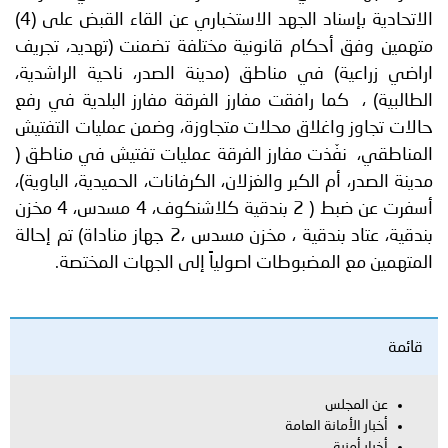
الاتحادية بإسناد الجهد الاستخباري عن القاء القبض على (4)
متهمين وفق أحكام قانونية مختلفة تضمنت (تهديد، تجريف
اراضي زراعية) في مناطق (مدينة الصدر، ناحية الراشدية،
الطالبية) ، كما رافقت مفارز الفرقة مفارز البلدية في رفع
حالات تجاوز واغلاق محلات متجاوزة، وضمن عمليات التفتيش
المناطقي، نفّذت مفارز الفرقة عمليات تفتيش في مناطق (
مدينة الصدر، أم الكبر والغزلان، الكرفانات، الحميدية، الباوية)،
أسفرت عن ضبط ( 2 بندقية كلاشنكوف، 4 مسدس، 4 مخزن
بندقية، عتاد بندقية ، مخزن مسدس ،2 جهاز مناداة) تم إحالة
المتهمين مع المضبوطات اصولياً إلى الجهات المختصة.
قائمة
عن المجلس
أخبار الأمانة العامة
أخبار أمنية