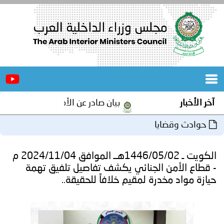
الرئيسية
عن
الأخبار
المجلس
آخر الأخبار
بيان صادر عن الأمانة العامة لمجلس وزرا
المكاتب
حوادث وقضايا
دورات
المتخصصة
الكويت ـ 1446/05/02هــ الموافق 2024/11/04 م
المجلس
مؤتمرات
- قطاع الأمن الجنائي يكشف تفاصيل تلفيق تهمة
حيازة مواد مخدرة لمقيم خلافاً للحقيقة..
و
جهود
و
برامج
اجتماعات