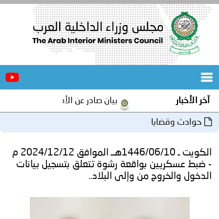
الرئيسية
عن
الأخبار
المجلس
آخر الأخبار
بيان صادر عن الأمانة العامة لمجلس وزرا
المكاتب
حوادث وقضايا
دورات
المتخصصة
الكويت ـ 1446/06/10هــ الموافق 2024/12/12 م
المجلس
مؤتمرات
- ضبط عسكريين بواقعة رشوة تتعلق بتسجيل بيانات
الدخول والخروج من وإلى البلاد..
و
جهود
و
برامج
اجتماعات