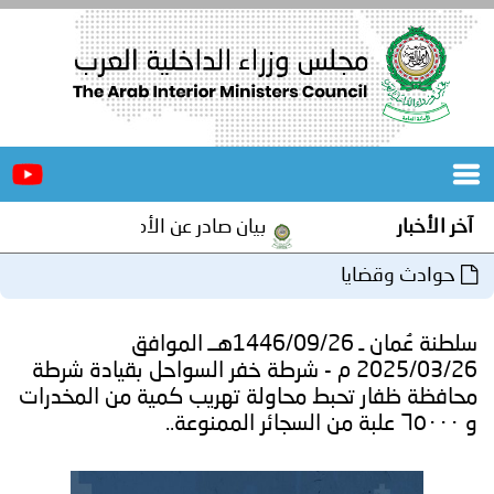
الرئيسية
عن
الأخبار
المجلس
آخر الأخبار
بيان صادر عن الأمانة العامة لمجلس وزرا
المكاتب
حوادث وقضايا
دورات
المتخصصة
سلطنة عُمان ـ 1446/09/26هــ الموافق
المجلس
مؤتمرات
2025/03/26 م - شرطة خفر السواحل بقيادة شرطة
محافظة ظفار تحبط محاولة تهريب كمية من المخدرات
و
جهود
و ٦٥٠٠٠ علبة من السجائر الممنوعة..
و
برامج
اجتماعات