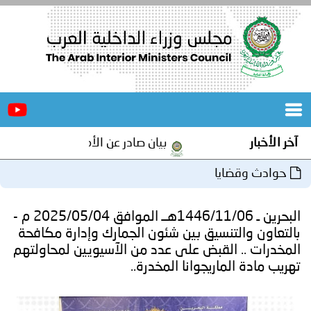
الرئيسية
عن
الأخبار
المجلس
آخر الأخبار
بيان صادر عن الأمانة العامة لمجلس وزرا
المكاتب
حوادث وقضايا
دورات
المتخصصة
البحرين ـ 1446/11/06هــ الموافق 2025/05/04 م -
المجلس
مؤتمرات
بالتعاون والتنسيق بين شئون الجمارك وإدارة مكافحة
المخدرات .. القبض على عدد من الآسيويين لمحاولتهم
و
جهود
تهريب مادة الماريجوانا المخدرة..
و
برامج
اجتماعات