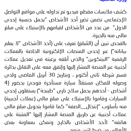
كشف ملابسات مقطع فيديو تم تداوله على مواقع التواصل
الإجتماعى تضمن تضرر أحد الأشخاص "يحمل جنسية إحدى
الدول" من عدد من الأشخاص لقيامهم بالإستيلاء على مبلغ
مالى منه بالجيزة.
بالفحص تبين أن (المُبلغ) تعرف على (أحد الأشخاص "لا يعلم
بياناته") عبر إحدى المنصات الإلكترونية الخاصة بالعملات
الرقمية "البيتكوين" والذى أبلغه برغبته فى تعديل عملات
أجنبية عبر المنصة المشار إليها وإتفق معه على التقابل بدائرة
قسم شرطة ثانى أكتوبر ، وبتاريخ 30 أبريل الماضى ولدى
وصوله للمكان مستقلاً سيارة مستأجرة فوجئ بحضور (4
أشخاص - أحدهم يحمل سلاح نارى "طبنجة") يستقلون إحدى
السيارات وقاموا بالإستيلاء على مبلغ مالى (عملات أجنبية)
منه بأسلوب "إنتحال__الصفة" كما قاموا بتحويل مبلغ مالى
عملات أجنبية عن طريق المنصة المشار إليها "المثبتة على
هاتفه" لأحد الأشخاص بالخارج وتمكن بمعاونة بعض
الأهالى من ضبط إثنين منهم.