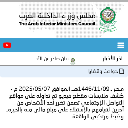
الرئيسية
عن
الأخبار
المجلس
آخر الأخبار
بيان صادر عن الأمانة العامة لمجلس وزرا
المكاتب
حوادث وقضايا
دورات
المتخصصة
مـصر ـ 1446/11/09هــ الموافق 2025/05/07 م -
المجلس
مؤتمرات
كشف ملابسات مقطع فيديو تم تداوله على مواقع
التواصل الإجتماعي تضمن تضرر أحد الأشخاص من
و
جهود
آخرين لقيامهم بالإستيلاء على مبلغ مالى منه بالجيزة..
وضبط مرتكبى الواقعة..
و
برامج
اجتماعات