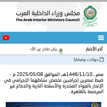
الرئيسية
عن
الأخبار
المجلس
آخر الأخبار
بيان صادر عن الأمانة العامة لمجلس وزرا
المكاتب
حوادث وقضايا
دورات
المتخصصة
مصر ـ 1446/11/10هــ الموافق 2025/05/08 م -
المجلس
مؤتمرات
ضبط عنصرين إجراميين تخصص نشاطهما الإجرامي في
الإتجار بالمواد المخدرة والأسلحة النارية والذخائر غير
و
جهود
المرخصة بالقاهرة..
و
برامج
اجتماعات