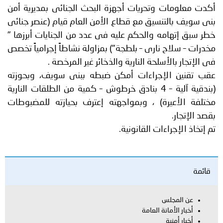
أكدت معلومات وتحريات أجهزة البحث الجنائى بمديرية أمن
بنى سويف بالتنسيق مع قطاع الأمن العام قيام (عنصر جنائى
خطر سبق إتهامه والحكم عليه فى عدد من الجنايات أبرزها "
مخدرات – سلاح نارى – بلطجة") بمزاولة نشاطاً إجرامياً تخصص
فى الإتجار بالأسلحة النارية والذخائر غير المرخصة .
عقب تقنين الإجراءات أمكن ضبطه ببنى سويف، وبحوزته
(بندقية آلية – 4 بنادق خرطوش – كمية من الطلقات النارية
مختلفة الأعيرة) ، وبمواجهته إعترف بحيازته للمضبوطات
بقصد الإتجار.
تم إتخاذ الإجراءات القانونية.
قائمة
عن المجلس
أخبار الأمانة العامة
أخبار أمنية