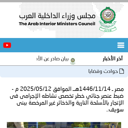
الرئيسية
عن
الأخبار
المجلس
آخر الأخبار
بيان صادر عن الأمانة العامة لمجلس وزرا
المكاتب
حوادث وقضايا
دورات
المتخصصة
مصر ـ 1446/11/14هــ الموافق 2025/05/12 م -
المجلس
مؤتمرات
ضبط عنصر جنائي خطر تخصص نشاطه الإجرامى فى
الإتجار بالأسلحة النارية والذخائر غير المرخصة ببنى
و
جهود
سويف..
و
برامج
اجتماعات