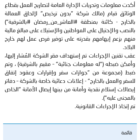
أكدت معلومات وتحريات الإدارة العامة لتصاريح العمل بقطاع
الوثائق قيام (مالك شركة "بدون ترخيص" لإلحاق العمالة
بالخارج - كائنة بمنطقة #العاشر_من_رمضان #بالشرقية")
بالنصب والإحتيال على المواطنين والإستيلاء على مبالغ مالية
منهم بزعم إيهامهم بقدرته على توفير فرص عمل لهم خارج
البلاد.
عقب تقنين الإجراءات تم إستهداف مقر الشركة المُشار إليها،
وأمكن ضبطه ("له معلومات جنائية" – مقيم بالشرقية) ، وتم
ضبط (مجموعة من "جوازات سفر وإقرارات وعقود إتفاق
للسفر والعمل بالخارج" - إعلانات دعائية خاصة بالشركة – دفاتر
إيصالات إستلام نقدية وأمانة من بينها إيصال الأمانة "الخاص
بالمجنى عليه").
تم إتخاذ الإجراءات القانونية.
قائمة