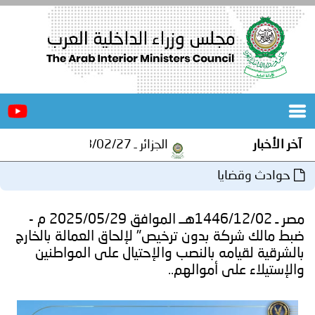
الرئيسية
عن
الأخبار
المجلس
آخر الأخبار
الجزائر ـ 1448/02/27هـ ــ الموافق 2026/08/10 م - مصالح أمن ولاية المنيعة تستقبل أشبال الهلال الاحمر الجزائري بالمنيعة..
المكاتب
حوادث وقضايا
دورات
المتخصصة
مصر ـ 1446/12/02هــ الموافق 2025/05/29 م -
المجلس
مؤتمرات
ضبط مالك شركة بدون ترخيص" لإلحاق العمالة بالخارج
بالشرقية لقيامه بالنصب والإحتيال على المواطنين
و
جهود
والإستيلاء على أموالهم..
و
برامج
اجتماعات