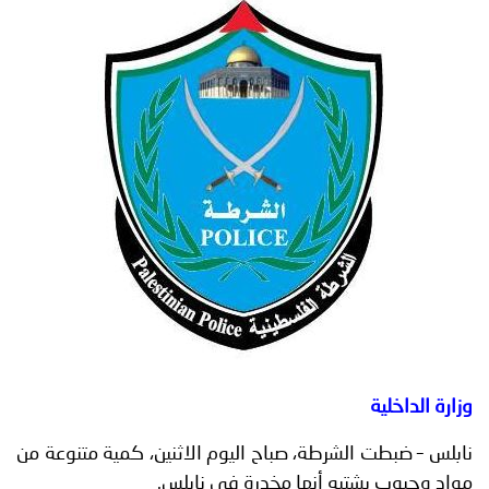
توعوية
إنجازات
الخدمات
صور
الإلكترونية
مجلة
وفيديو
أصداء
إعلانات
من
الأمانة
نحن
اتصل
بنا
وزارة الداخلية
نابلس – ضبطت الشرطة، صباح اليوم الاثنين، كمية متنوعة من
مواد وحبوب يشتبه أنها مخدرة في نابلس.