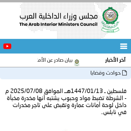
الرئيسية
عن
الأخبار
المجلس
آخر الأخبار
بيان صادر عن الأمانة العامة لمجلس وزراء 
المكاتب
حوادث وقضايا
دورات
المتخصصة
فلسطين ـ 1447/01/13هــ الموافق 2025/07/08 م
المجلس
مؤتمرات
- الشرطة تضبط مواد وحبوب يشتبه أنها مخدرة مخبأة
داخل لوحة أمانات عمارة وتقبض على تاجر مخدرات
و
جهود
في نابلس..
و
برامج
اجتماعات