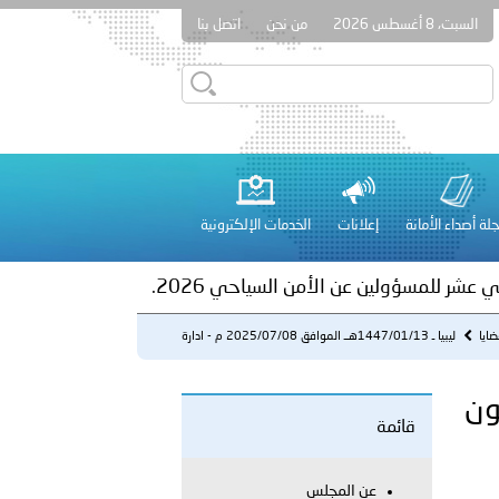
السبت، 8 أغسطس 2026
من نحن
اتصل بنا
ور المرسومين الأميريين معالي النائب الأول لرئيس مجلس الوزراء
أمن العام..
على الأعيان المدنية في مدينة نـجران
لة أصداء الأمانة
إعلانات
الخدمات الإلكترونية
 عشر للمسؤولين عن الأمن السياحي 2026.
ايا
ليبيا ـ 1447/01/13هــ الموافق 2025/07/08 م - ادارة
انفاذ الق...
 القانون
قائمة
لفلسطينية والكلية الدولية الجامعية للعلوم والصحة توقعان اتفاقية
عن المجلس