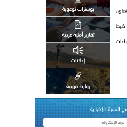
على الأعيان المدنية في مدينة نـجران
بوسترات توعوية
تعاون
ن ضبط
تقارير أمنية عربية
راءات
إعلانات
روابط مهمة
ي النشرة الإخبارية