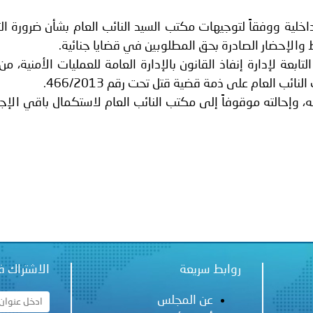
ة لمجلس وزراء الداخلية العرب بشأن الاعتداءات الإرهابية الحوثية 
لداخلية ووفقاً لتوجيهات مكتب السيد النائب العام بشأن ضرورة ال
ط والإحضار الصادرة بحق المطلوبين في قضايا جنائية.
ابعة لإدارة إنفاذ القانون بالإدارة العامة للعمليات الأمنية، م
ئب العام على ذمة قضية قتل تحت رقم 466/2013.
له، وإحالته موقوفاً إلى مكتب النائب العام لاستكمال باقي الإج
روابط سريعة
الاشتراك ف
عن المجلس