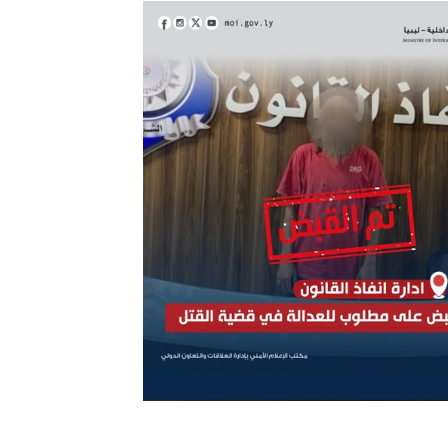
ترك في المجالات الأكاديمية والتدريبية، والتوعية والإرشاد المجت
الإمارات ـ 1448/02/22هـ ــ الموافق 2026/08/05 م - شرطة أ
الإمارات ـ 1448/02/22هـ ــ الموافق 2026/08/05 م - شرطة
الإمارات ـ 1448/02/22هـ ــ الموافق 2026/08/05 م - شرطة أ
الكويت ـ 1448/02/22هـ ــ الموافق 2026/08/05 م - بمناسبة صد
 وزارياً بتعيين اللواء حمد أحمد المنيفي وكيل وزارة مساعد لشؤون ال