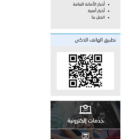
أخبار الأمانة العامة
أخبار أمنية
معي..
اتصل بنا
بوظبي تحذر من زيادة عدد الركاب في المركبات حفاظًا على سلامة
تطبيق الهاتف الذكي
 أبوظبي تطلع وفد الشرطة الإيطالية على منظومتي التأهيل الشرطي
بوظبي تنظم حملة للتبرع بالدم في منطقة الظفرة تعزيزا للمسؤولية
ور المرسومين الأميريين معالي النائب الأول لرئيس مجلس الوزراء
خدمات إلكترونية
أمن العام..