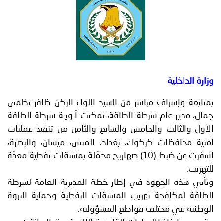
توعوية
إنجازات
الخدمات
صور
الإلكترونية
مجلة
وفيديو
أصداء
إعلانات
وزارة الداخلية
من
الأمانة
بمتابعة وإشراف مباشر من السيد اللواء الركن ظافر نظمي
جمال، مدير عام شرطة الطاقة، تمكنت ألويـة شرطة الطاقة
نحن
اتصل
الأول والثالث والخامس والسابع والثامن من تنفيذ عمليات
بنا
أمنية محافظات كركوك، بغداد، المثنى، ميسان، والبصرة،
أسفرت عن ضبط (10) صهاريج محمّلة بمشتقات نفطية معدّة
للتهريب.
وتأتي هذه الجهود في إطار خطة المديرية العامة لشرطة
الطاقة لمكافحة تهريب المشتقات النفطية وحماية الثروة
الوطنية في مختلف قواطع المسؤولية.