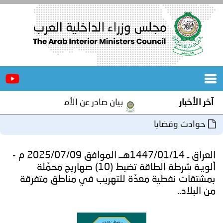
الرئيسية
عن
الأخبار
المجلس
آخر الأخبار
بيان صادر عن الأمانة العامة لمجلس وزراء
المكاتب
حوادث وقضايا
دورات
المتخصصة
العراق ـ 1447/01/14هــ الموافق 2025/07/09 م -
المجلس
مؤتمرات
ألويـة شرطة الطاقة تضبط (10) صهاريج محمّلة
بمشتقات نفطية معدّة للتهريب في مناطق متفرقة
و
جهود
من البلاد..
و
برامج
اجتماعات