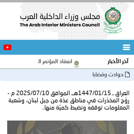
الرئيسية
عن
الأخبار
المجلس
آخر الأخبار
انعقاد المؤتمر العربي الثاني عشر للم
المكاتب
حوادث وقضايا
دورات
المتخصصة
العراق ـ 1447/01/15هــ الموافق 2025/07/10 م -
المجلس
مؤتمرات
روّج المخدّرات في مناطق عدّة من جبل لبنان، وشعبة
المعلومات توقفه وتضبط كميّة منها..
و
جهود
و
برامج
اجتماعات