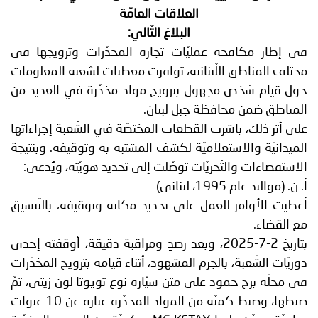
العلاقات العامّة
البلاغ التّالي:
في إطار مكافحة عمليّات تجارة المخدّرات وترويجها في
مختلف المناطق اللّبنانية، توافرت معطيات لشعبة المعلومات
حول قيام شخص مجهول بترويج مواد مخدّرة في العديد من
المناطق ضمن محافظة جبل لبنان.
على أثر ذلك، باشرت القطعات المختصّة في الشّعبة إجراءاتها
الميدانيّة والاستعلاميّة لكشف المشتبه به وتوقيفه. وبنتيجة
الاستقصاءات والتّحريّات توصّلت إلى تحديد هويّته، ويُدعى:
أ. ن. (مواليد عام 1995، لبناني)
أعطيت الأوامر للعمل على تحديد مكانه وتوقيفه، بالتّنسيق
مع القضاء.
بتاريخ 2-7-2025، وبعد رصدٍ ومراقبة دقيقة، أوقفته إحدى
دوريّات الشّعبة، بالجرم المشهود، أثناء قيامه بترويج المخدّرات
في محلّة برج حمود على متن سيّارة نوع تويوتا لون زيتي، تمّ
ضبطها، وضبط كميّة من المواد المخدّرة عبارة عن 10 عبوات