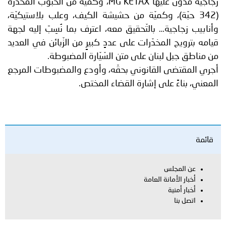
زجاجيّة مدوّن عليها MG KETAX، وكميّة من الحبوب المخدّرة
(342 حبّة)، وكميّة من حشيشة الكيف، وعلب بلاستيكيّة،
وأنابيب زجاجية… بالتّحقيق معه، اعترف بما نُسِبَ إليه لجهة
قيامه بترويج المخدّرات على عددٍ كبيرٍ من الزّبائن في العديد
من مناطق جبل لبنان على متن السّيّارة المضبوطة.
أجري المقتضى القانوني بحقّه، وأودع والمضبوطات المرجع
المعني، بناءً على إشارة القضاء المختص.
قائمة
عن المجلس
أخبار الأمانة العامة
أخبار أمنية
اتصل بنا