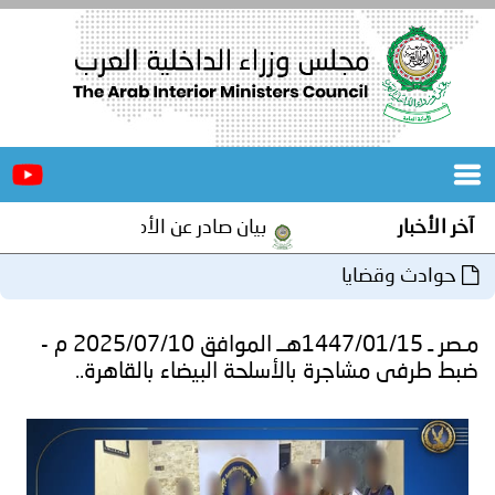
الرئيسية
عن
الأخبار
المجلس
آخر الأخبار
بيان صادر عن الأمانة العامة لمجلس وزراء
المكاتب
حوادث وقضايا
دورات
المتخصصة
مـصر ـ 1447/01/15هــ الموافق 2025/07/10 م -
المجلس
مؤتمرات
ضبط طرفى مشاجرة بالأسلحة البيضاء بالقاهرة..
و
جهود
و
برامج
اجتماعات