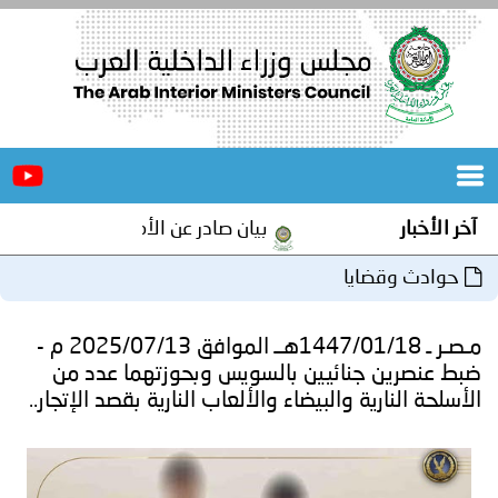
الرئيسية
عن
الأخبار
المجلس
آخر الأخبار
بيان صادر عن الأمانة العامة لمجلس وزرا
المكاتب
حوادث وقضايا
دورات
المتخصصة
مـصـر ـ 1447/01/18هــ الموافق 2025/07/13 م -
المجلس
مؤتمرات
ضبط عنصرين جنائيين بالسويس وبحوزتهما عدد من
الأسلحة النارية والبيضاء والألعاب النارية بقصد الإتجار..
و
جهود
و
برامج
اجتماعات