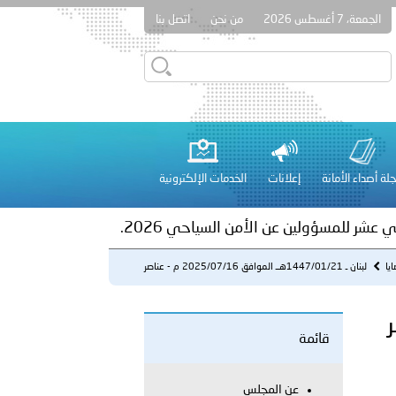
الجمعة، 7 أغسطس 2026
من نحن
اتصل بنا
ور المرسومين الأميريين معالي النائب الأول لرئيس مجلس الوزراء
أمن العام..
على الأعيان المدنية في مدينة نـجران
لة أصداء الأمانة
إعلانات
الخدمات الإلكترونية
 عشر للمسؤولين عن الأمن السياحي 2026.
يا
لبنان ـ 1447/01/21هــ الموافق 2025/07/16 م - عناصر
حاجز ضهر ...
هر
قائمة
لفلسطينية والكلية الدولية الجامعية للعلوم والصحة توقعان اتفاقية
عن المجلس