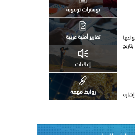
على الأعيان المدنية في مدينة نـجران
بوسترات توعوية
تقارير أمنية عربية
واعها
تاريخ
إعلانات
روابط مهمة
إشارة