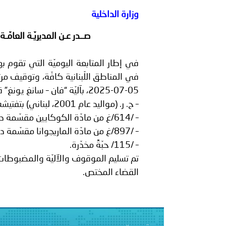
بيان صادر عن الأمانة العام
وزارة الداخلية
بالمملكة العربية السعودية
صــدر عـن المديريّـة العامّـة
في إطار المتابعة اليوميّة التي تقوم
في المناطق اللّبنانية كافّة، وتوقيف مرت
05-07-2025، بآليّة “فان – سانغ يونغ” قادمة من البقاع، بقيادة:
– ح. ر. (مواليد عام 2001، لبناني) بتفتيشه والـ”فان”، تم ضبط:
– /614/غ من مادّة الكوكايين مقسّمة داخل /71/ طبّةً بلاستيكيّة.
– /897/غ من مادّة الماريجوانا مقسّمة داخل /38/ كيسًا شفافًا.
– /115/ حبّةً مخدّرة.
تم تسليم الموقوف والآليّة والمضبوطات إ
القضاء المختص.