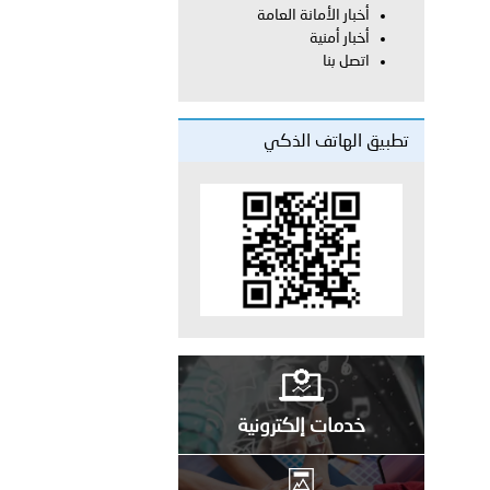
أخبار الأمانة العامة
أخبار أمنية
معي..
اتصل بنا
بوظبي تحذر من زيادة عدد الركاب في المركبات حفاظًا على سلامة
تطبيق الهاتف الذكي
 أبوظبي تطلع وفد الشرطة الإيطالية على منظومتي التأهيل الشرطي
بوظبي تنظم حملة للتبرع بالدم في منطقة الظفرة تعزيزا للمسؤولية
ور المرسومين الأميريين معالي النائب الأول لرئيس مجلس الوزراء
خدمات إلكترونية
أمن العام..