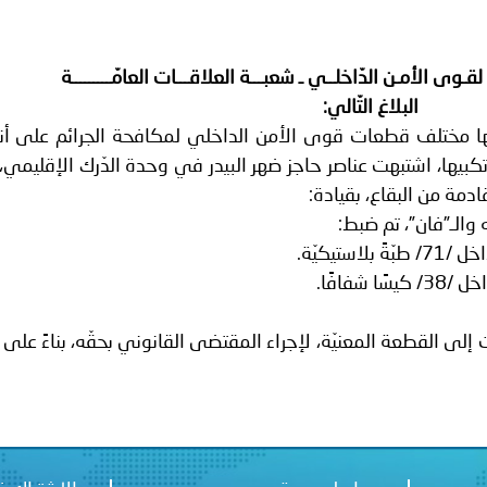
ة لمجلس وزراء الداخلية العرب بشأن الاعتداءات الإرهابية الحوثية 
 لقـوى الأمـن الدّاخلــي ـ شعبـــة العلاقـــات العامّـــــــــة
البلاغ التّالي:
 بها مختلف قطعات قوى الأمن الداخلي لمكافحة الجرائم على أن
كبيها، اشتبهت عناصر حاجز ضهر البيدر في وحدة الدّرك الإقليمي، ب
لى القطعة المعنيّة، لإجراء المقتضى القانوني بحقّه، بناءً على 