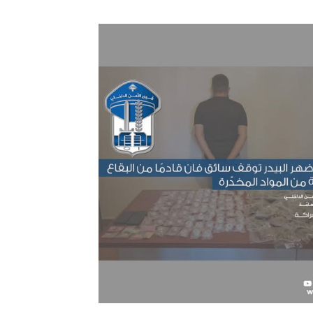
ترك في المجالات الأكاديمية والتدريبية، والتوعية والإرشاد المجت
الإمارات ـ 1448/02/22هـ ــ الموافق 2026/08/05 م - شرطة أ
الإمارات ـ 1448/02/22هـ ــ الموافق 2026/08/05 م - شرطة
الإمارات ـ 1448/02/22هـ ــ الموافق 2026/08/05 م - شرطة أ
الكويت ـ 1448/02/22هـ ــ الموافق 2026/08/05 م - بمناسبة صد
 وزارياً بتعيين اللواء حمد أحمد المنيفي وكيل وزارة مساعد لشؤون ال