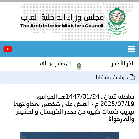
الرئيسية
عن
الأخبار
المجلس
آخر الأخبار
بيان صادر عن الأمانة العامة لمجلس وزرا
المكاتب
حوادث وقضايا
دورات
المتخصصة
سلطنة عُمان ـ 1447/01/24هــ الموافق
المجلس
مؤتمرات
2025/07/19 م - القبض على شخصين لمحاولتهما
تهريب كميات كبيرة من مخدر الكريستال والحشيش
و
جهود
والمارجوانا ..
و
برامج
اجتماعات