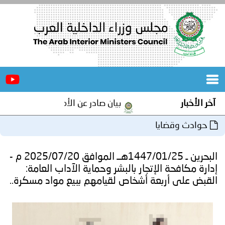
الرئيسية
عن
الأخبار
المجلس
آخر الأخبار
بيان صادر عن الأمانة العامة لمجلس وزرا
المكاتب
حوادث وقضايا
دورات
المتخصصة
البحرين ـ 1447/01/25هــ الموافق 2025/07/20 م -
المجلس
مؤتمرات
إدارة مكافحة الإتجار بالبشر وحماية الآداب العامة:
القبض على أربعة أشخاص لقيامهم ببيع مواد مسكرة..
و
جهود
و
برامج
اجتماعات