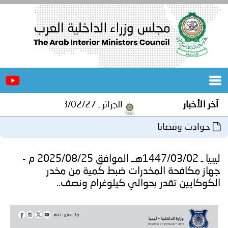
الرئيسية
عن
الأخبار
المجلس
آخر الأخبار
الجزائر ـ 1448/02/27هـ ــ الموافق 2026/08/10 م - مصالح أمن ولاية المنيعة تستقبل أشبال الهلال الاحمر الجزائري بالمنيعة..
المكاتب
حوادث وقضايا
دورات
المتخصصة
ليبيا ـ 1447/03/02هــ الموافق 2025/08/25 م -
المجلس
مؤتمرات
جهاز مكافحة المخدرات ضبط كمية من مخدر
الكوكايين تقدر بحوالي كيلوغرام ونصف..
و
جهود
و
برامج
اجتماعات