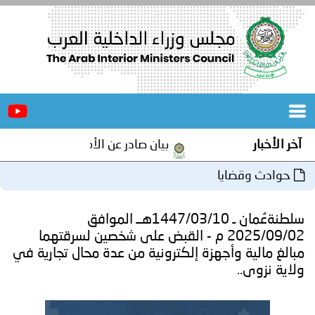
الرئيسية
عن
الأخبار
المجلس
آخر الأخبار
بيان صادر عن الأمانة العامة لمجلس وزرا
المكاتب
حوادث وقضايا
دورات
المتخصصة
سلطنةعُمان ـ 1447/03/10هــ الموافق
المجلس
مؤتمرات
2025/09/02 م - القبض على شخصين لسرقتهما
مبالغ مالية وأجهزة إلكترونية من عدة محال تجارية في
و
جهود
ولاية نزوى..
و
برامج
اجتماعات