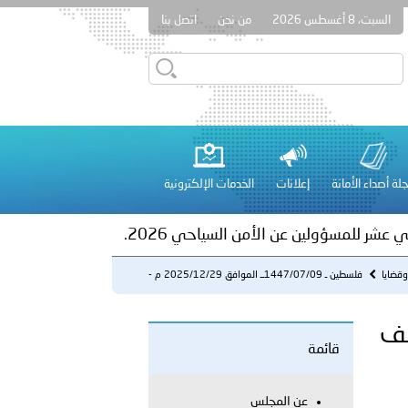
السبت، 8 أغسطس 2026
من نحن
اتصل بنا
ور المرسومين الأميريين معالي النائب الأول لرئيس مجلس الوزراء
أمن العام..
على الأعيان المدنية في مدينة نـجران
لة أصداء الأمانة
إعلانات
الخدمات الإلكترونية
 عشر للمسؤولين عن الأمن السياحي 2026.
قضايا
فلسطين ـ 1447/07/09ــ الموافق 2025/12/29 م -
الشرطة تكشف ملا...
رطة تكشف
قائمة
لفلسطينية والكلية الدولية الجامعية للعلوم والصحة توقعان اتفاقية
عن المجلس