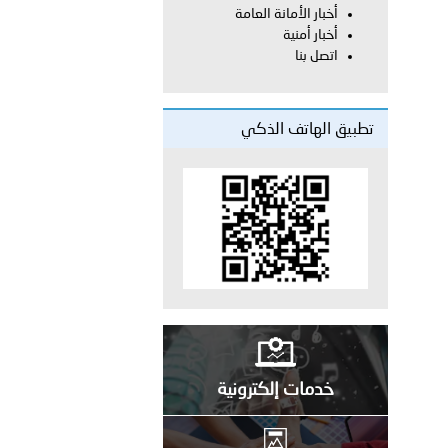
أخبار الأمانة العامة
أخبار أمنية
معي..
اتصل بنا
بوظبي تحذر من زيادة عدد الركاب في المركبات حفاظًا على سلامة
تطبيق الهاتف الذكي
 أبوظبي تطلع وفد الشرطة الإيطالية على منظومتي التأهيل الشرطي
بوظبي تنظم حملة للتبرع بالدم في منطقة الظفرة تعزيزا للمسؤولية
ور المرسومين الأميريين معالي النائب الأول لرئيس مجلس الوزراء
خدمات إلكترونية
أمن العام..