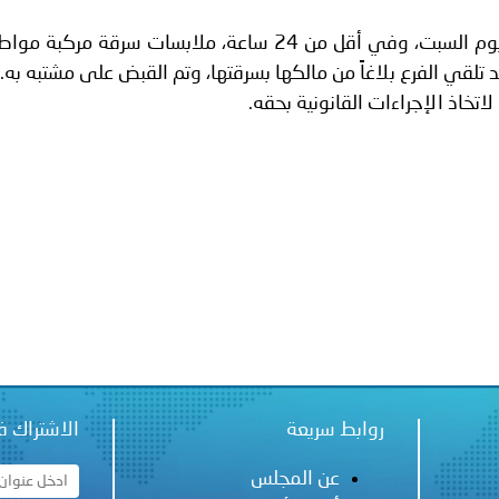
ة لمجلس وزراء الداخلية العرب بشأن الاعتداءات الإرهابية الحوثية 
طوباس ـ كشف فرع المباحث العامة اليوم السبت، وفي أقل من 24 ساعة، ملابسات سرقة مر
تلقي الفرع بلاغاً من مالكها بسرقتها، وتم القبض على مشتبه به.
اتخاذ الإجراءات القانونية بحقه.
روابط سريعة
الاشتراك ف
عن المجلس