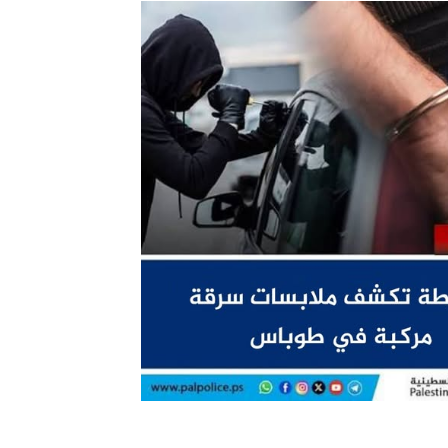
ترك في المجالات الأكاديمية والتدريبية، والتوعية والإرشاد المجت
الإمارات ـ 1448/02/22هـ ــ الموافق 2026/08/05 م - شرطة أ
الإمارات ـ 1448/02/22هـ ــ الموافق 2026/08/05 م - شرطة
الإمارات ـ 1448/02/22هـ ــ الموافق 2026/08/05 م - شرطة أ
الكويت ـ 1448/02/22هـ ــ الموافق 2026/08/05 م - بمناسبة صد
 وزارياً بتعيين اللواء حمد أحمد المنيفي وكيل وزارة مساعد لشؤون ال