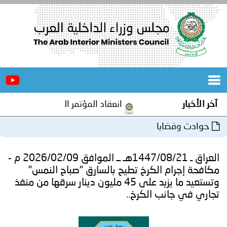
الرئيسية
عن
الأخبار
المجلس
انعقاد المؤتمر العربي الثاني عشر للمسؤولين عن الأمن ا
المكاتب
ا
دورات
المتخصصة
العراق ـ 1447/08/21هـ ــ الموافق 2026/02/09 م -
المجلس
مؤتمرات
لكرخ تطيح بالسارق "صباح النمس"
وتستعيد ما يزيد على 45 مليون دينار سرقها من منفذ
و
جهود
 الكرخ..
و
برامج
اجتماعات