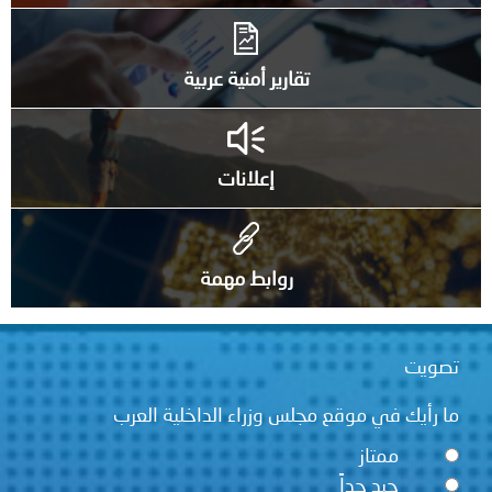
تقارير أمنية عربية
إعلانات
روابط مهمة
قع مجلس وزراء الداخلية العرب
ً