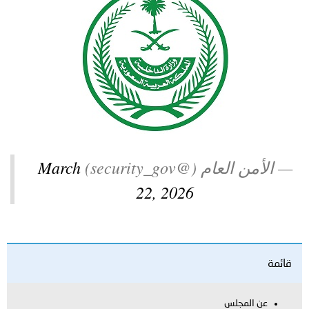
توعوية
إنجازات
الخدمات
صور
الإلكترونية
مجلة
وفيديو
أصداء
إعلانات
من
الأمانة
— الأمن العام (@security_gov)
March
نحن
اتصل
22, 2026
بنا
قائمة
عن المجلس