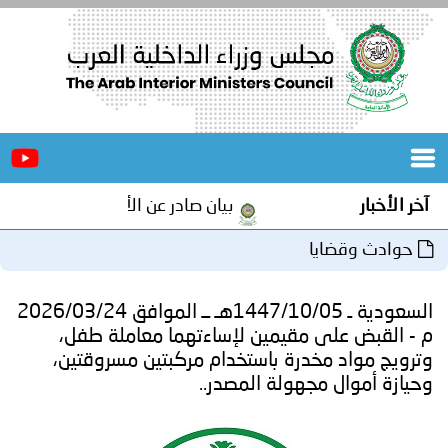
الرئيسية
عن
الأخبار
المجلس
آخر الأخبار
بيان صادر عن الأمانة العامة لمجلس وزر
المكاتب
حوادث وقضايا
دورات
المتخصصة
السعودية ـ 1447/10/05هـ ــ الموافق 2026/03/24
المجلس
مؤتمرات
م - القبض على مقيمين لإساءتهما معاملة طفل،
وترويج مواد مخدرة باستخدام مركبتين مسروقتين،
و
جهود
وحيازة أموال مجهولة المصدر..
و
برامج
اجتماعات