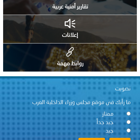
تقارير أمنية عربية
إعلانات
روابط مهمة
قع مجلس وزراء الداخلية العرب
ً