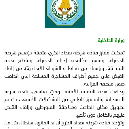
توعوية
إنجازات
الخدمات
صور
الإلكترونية
مجلة
وفيديو
أصداء
إعلانات
دة شرطة بغداد الكرخ، متمثلةً بـ(قسم شرطة
من
الأمانة
 مكافحة إجرام الخضراء، وقاطع نجدة
د من قطعات الشرطة الاتحادية)، من إلقاء
نحن
اتصل
 أطراف المشاجرة المسلحة التي اندلعت
بنا
لية.
لية الأمنية بوقتٍ قياسي، نتيجة سرعة
سيق العالي بين التشكيلات الأمنية، حيث تم
حادث وملاحقة المتورطين وإلقاء القبض
ن تأخير.
ة بغداد الكرخ أن يد القانون ستطال كل من