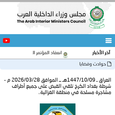
الرئيسية
عن
الأخبار
المجلس
انعقاد المؤتمر العربي الثاني عشر للمسؤولين عن الأمن ا
المكاتب
ا
دورات
المتخصصة
العراق ـ 1447/10/09هـ ــ الموافق 2026/03/28 م -
المجلس
مؤتمرات
كرخ تلقي القبض على جميع أطراف
في منطقة الغزالية..
و
جهود
و
برامج
اجتماعات