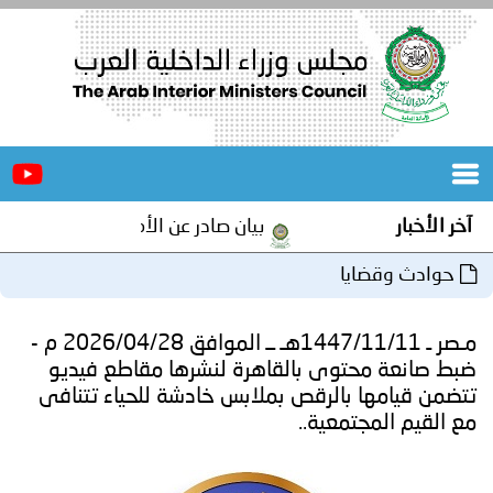
الرئيسية
عن
الأخبار
المجلس
الأخبار
بيان صادر عن الأمانة العامة لمجلس وزراء الدا
المكاتب
وادث وقضايا
دورات
المتخصصة
مـصر ـ 1447/11/11هـ ــ الموافق 2026/04/28 م -
المجلس
مؤتمرات
صانعة محتوى بالقاهرة لنشرها مقاطع فيديو
ن قيامها بالرقص بملابس خادشة للحياء تتنافى
و
جهود
لقيم المجتمعية..
و
برامج
اجتماعات