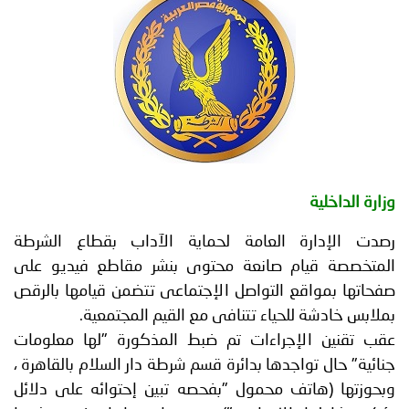
توعوية
إنجازات
الخدمات
صور
الإلكترونية
مجلة
وفيديو
أصداء
إعلانات
من
الأمانة
ة الداخلية
نحن
اتصل
 الإدارة العامة لحماية الآداب بقطاع الشرطة
بنا
خصصة قيام صانعة محتوى بنشر مقاطع فيديو على
تها بمواقع التواصل الإجتماعى تتضمن قيامها بالرقص
بس خادشة للحياء تتنافى مع القيم المجتمعية.
تقنين الإجراءات تم ضبط المذكورة "لها معلومات
ية" حال تواجدها بدائرة قسم شرطة دار السلام بالقاهرة ،
زتها (هاتف محمول "بفحصه تبين إحتوائه على دلائل