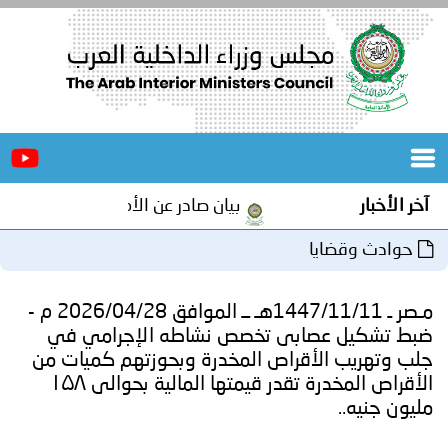
الرئيسية
عن
الأخبار
المجلس
آخر الأخبار
بيان صادر عن الأمانة العامة لمجلس وزرا
المكاتب
حوادث وقضايا
دورات
المتخصصة
مـصر ـ 1447/11/11هـ ــ الموافق 2026/04/28 م -
المجلس
مؤتمرات
ضبط تشكيل عصابى تخصص نشاطه الإجرامي في
جلب وتهريب الأقراص المخدرة وبحوزتهم كميات من
و
جهود
الأقراص المخدرة تقدر قيمتها المالية بحوالى ۱۵۸
مليون جنيه..
و
برامج
اجتماعات