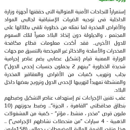
إستمراراً للنجاحات الأمنية المتوالية التى حققتها أجهزة وزارة
الداخلية فى توجيه الضربات الإستباقية لجالبى المواد
والأقراص المخدرة لما تمثله من خطورة تلقى بظلالها على
المجتمع ، والحيلولة دون إتخاذ البلاد معبراً لتلك السموم
للدول الأخرى.. فقد أكدت معلومات قطاع مكافحة
المخدرات والأسلحة والذخائر غير المرخصة بالتنسيق مع جهات
الوزارة المعنية قيام (تشكيل عصابى يضم عناصر إجرامية
شديدة الخطورة "بينهم 2 يحملون جنسيات إحدى الدول")
بجلب وتهريب كميات من الأقراص والعقاقير المخدرة
والمنشطة تمهيداً لتهريبها لإحدى الدول وترويج بعضها داخل
البلاد.
عقب تقنين الإجراءات تم إستهداف عناصر التشكيل وضبطهم
بنطاق محافظتى "القاهرة ، الجيزة".. وضبط بحوزتهم (10
مليون قرص "مخدر ، منشط ، مؤثر" – كمية من المشغولات
الذهبية - 4 سيارات "من متحصلات نشاطهم الإجرامى") ..
هذا وتقدر القيمة المالية للمضبوطات بـحوالى (158مليون