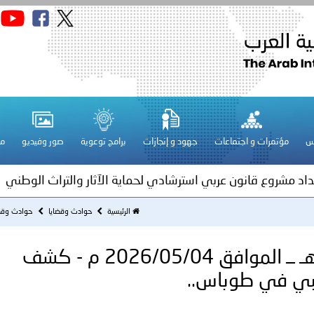
قـطـر ـ 1448/02/21هـ ــ الموافق 2026/08/04 م - مشاركة دولة 
 لدول الخليج العربية..
س
مؤتمرات و اجتماعات
جهود و إنجازات
برامج توعوية
صور وفيديو
مج
ة لمجلس وزراء الداخلية العرب بمناسبة اختتام المؤتمر العربي الثاني
عداد مشروع قانون عربي استرشادي لحماية الآثار والتراث الوطني
اني عشر للمسؤولين عن الأمن السياحي
الرئيسية
حوادث وقضايا
حوادث وقض
فلسطين ـ 1447/11/17هـ ــ الموافق 2026/05/04 م - كشف
فلسطين ـ 1448/02/22هـ ــ الموافق 2026/08/05 م - الشرطة ا
بي في طوباس..
ترك في المجالات الأكاديمية والتدريبية، والتوعية والإرشاد المجت