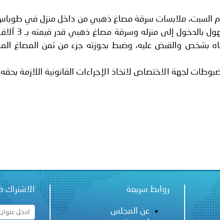
 لدول الخليج العربية..
م السبت، ملابسات سرقة مصاغ ذهبي من داخل منزل في طوباس،
ة لمجلس وزراء الداخلية العرب بمناسبة اختتام المؤتمر العربي الثاني
ورود شكوى من مواطن حول قيام مجهول بالدخول إ
تباه بشخص والقبض عليه، وضبط بحوزته جزء من ثمن المصاغ الم
بوطات لجهة الاختصاص لاتخاذ الإجراءات القانونية اللازمة بحقه.
روابط سريعة
الاشتراك ف
عن المجلس