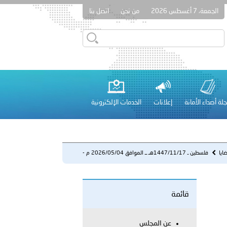
الجمعة، 7 أغسطس 2026
من نحن
اتصل بنا
قطر في أعمال الاجتماع الثالث عشر للجنة رؤساء الاتحادات الرياضية
لة أصداء الأمانة
إعلانات
الخدمات الإلكترونية
 عشر للمسؤولين عن الأمن السياحي 2026.
ايا
فلسطين ـ 1447/11/17هـ ــ الموافق 2026/05/04 م -
كشف ملابسات ...
قائمة
لفلسطينية والكلية الدولية الجامعية للعلوم والصحة توقعان اتفاقية
معي..
عن المجلس