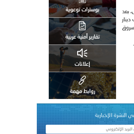
بوسترات توعوية
 بعد
 عشر للمسؤولين عن الأمن السياحي 2026.
لى منزله وسرقة مصاغ ذهبي قدر قيمته بـ 3 آلاف دينار
سروق
تقارير أمنية عربية
إعلانات
روابط مهمة
ي النشرة الإخبارية