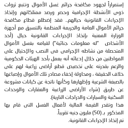
إستمراراً لجهود مكافحة جرائم غسل الأموال وتتبع ثروات
ذوى الأنشطة الإجرامية وحصر ورصد ممتلكاتهم وإتخاذ
الإجراءات القانونية حيالهم.. فقد إضطلع قطاع مكافحة
جرائم الأموال العامة والجريمة المنظمة بالتنسيق مع أجهزة
الوزارة المعنية بإتخاذ الإجراءات القانونية حيال (أحد
الأشخاص "له معلومات جنائية") لقيامه بغسل الأموال
المتحصلة من نشاطه الإجرامى فى النصب والإحتيال على
المواطنين من خلال إدعائه أنه يعمل بأحد الهيئات الحكومية
والزعم بقدرته على تخصيص قطع أراضى زراعية لهم على
خلاف الحقيقة ، ومحاولة إخفاء مصادر تلك الأموال وإصباغها
بالصبغة الشرعية وإظهارها وكأنها ناتجة عن كيانات مشروعة
عن طريق (شراء الأراضى الزراعية والعقارات والوحدات
السكنية والسيارات والدراجات النارية).
هذا وتقدر القيمة المالية لأفعال الغسل التى قام بها
المذكور بـ (50) مليون جنيه تقريباً.
تم إتخاذ الإجراءات القانونية.