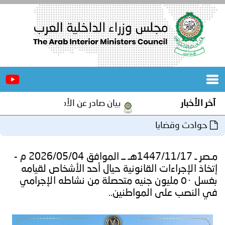
الرئيسية
عن
الأخبار
المجلس
آخر الأخبار
بيان صادر عن الأمانة العامة لمجلس وزرا
المكاتب
حوادث وقضايا
دورات
المتخصصة
مـصر ـ 1447/11/17هـ ــ الموافق 2026/05/04 م -
المجلس
مؤتمرات
إتخاذ الإجراءات القانونية حيال أحد الأشخاص لقيامه
بغسل ٥٠ مليون جنيه متحصلة من نشاطه الإجرامي
و
جهود
في النصب على المواطنين..
و
برامج
اجتماعات