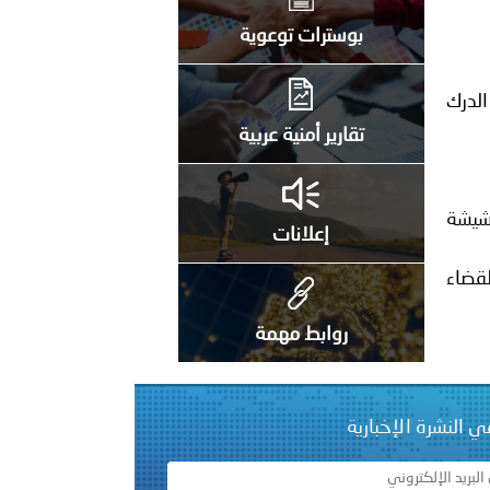
على الأعيان المدنية في مدينة نـجران
بوسترات توعوية
لدرك
تقارير أمنية عربية
شيشة
إعلانات
لقضاء
روابط مهمة
ي النشرة الإخبارية