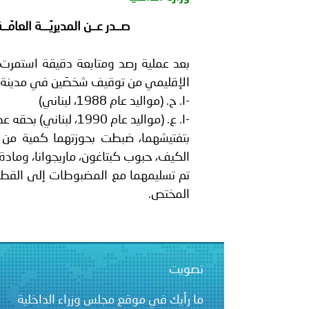
بيان صادر عن الأمانة العام
صــدر عــن المديريّـــة العامّـ
بالمملكة العربية السعودية
بعد عملية رصد ومتابعة دقيقة استمرت
الإقليمي من توقيف شخصَين في مدينة صي
-ا. ح. (مواليد عام 1988، لبناني)
-ا. ع. (مواليد عام 1990، لبناني) بحقه عدة مذكّرات توقيف بجرم ترويج مخدِّرات.
بتفتيشهما، ضبطت بحوزتهما كمية من ا
الكيف، حبوب كبتاغون، ماريجوانا، ومادة 
تم تسليمهما مع المضبوطات إلى القطعة 
المختص.
تصويت
ما رأيك في موقع مجلس وزراء الداخلية