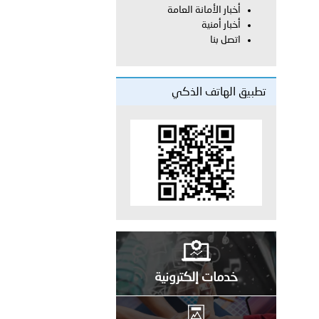
أخبار الأمانة العامة
أخبار أمنية
معي..
اتصل بنا
بوظبي تحذر من زيادة عدد الركاب في المركبات حفاظًا على سلامة
تطبيق الهاتف الذكي
 أبوظبي تطلع وفد الشرطة الإيطالية على منظومتي التأهيل الشرطي
بوظبي تنظم حملة للتبرع بالدم في منطقة الظفرة تعزيزا للمسؤولية
ور المرسومين الأميريين معالي النائب الأول لرئيس مجلس الوزراء
خدمات إلكترونية
أمن العام..