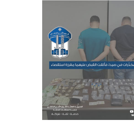
ترك في المجالات الأكاديمية والتدريبية، والتوعية والإرشاد المجت
الإمارات ـ 1448/02/22هـ ــ الموافق 2026/08/05 م - شرطة أ
الإمارات ـ 1448/02/22هـ ــ الموافق 2026/08/05 م - شرطة
الإمارات ـ 1448/02/22هـ ــ الموافق 2026/08/05 م - شرطة أ
الكويت ـ 1448/02/22هـ ــ الموافق 2026/08/05 م - بمناسبة صد
 وزارياً بتعيين اللواء حمد أحمد المنيفي وكيل وزارة مساعد لشؤون ال