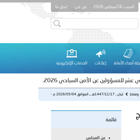
السبت، 8 أغسطس 2026
من نحن
اتصل بنا
ور المرسومين الأميريين معالي النائب الأول لرئيس مجلس الوزراء
أمن العام..
على الأعيان المدنية في مدينة نـجران
لة أصداء الأمانة
إعلانات
الخدمات الإلكترونية
 عشر للمسؤولين عن الأمن السياحي 2026.
وقضايا
لبنان ـ 1447/11/17هـ ــ الموافق 2026/05/04 م -
ينشطان بترويج...
رويج
قائمة
لفلسطينية والكلية الدولية الجامعية للعلوم والصحة توقعان اتفاقية
عن المجلس