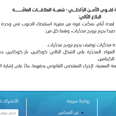
ة لمجلس وزراء الداخلية العرب بشأن الاعتداءات الإرهابية الحوثية 
ـة لقــوى الأمــن الدّاخلـــي – شعبــة العلاقـــات العامّـــــــة
البلاغ التّالي:
 لعدة أيام، تمكّنت قوة من مفرزة استقصاء الجنوب في وحدة ا
دا بجرم ترويج مخدِّرات، وهما كل من:
لمواد المخدّرة على الشكل التالي: كوكايين، باز كوكايين، ح
الكيتامين.
المعنية، لإجراء المقتضى القانوني بحقهما، بناءً على إشارة ا
روابط سريعة
الاشتراك ف
عن المجلس