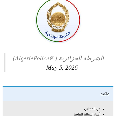
توعوية
إنجازات
الخدمات
صور
الإلكترونية
مجلة
وفيديو
أصداء
إعلانات
من
الأمانة
— الشرطة الجزائرية (@AlgeriePolice)
نحن
اتصل
May 5, 2026
بنا
قائمة
عن المجلس
أخبار الأمانة العامة