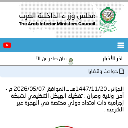
الرئيسية
عن
الأخبار
المجلس
آخر الأخبار
بيان صادر عن الأمانة العامة لمجلس وز
المكاتب
حوادث وقضايا
دورات
المتخصصة
الجزائر ـ 1447/11/20هـ ــ الموافق 2026/05/07 م -
المجلس
مؤتمرات
أمن ولاية وهران : تفكيك الهيكل التنظيمي لشبكة
إجرامية ذات امتداد دولي مختصة في الهجرة غير
و
جهود
الشرعية..
و
برامج
اجتماعات