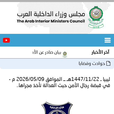
الرئيسية
عن
الأخبار
المجلس
بيان صادر عن الأمانة العامة لمجلس وزراء الداخلية العرب 
المكاتب
ا
دورات
المتخصصة
ليبيا ـ 1447/11/22هـ ــ الموافق 2026/05/09 م -
المجلس
مؤتمرات
لأمن حيث العدالة تأخذ مجراها..
و
جهود
و
برامج
اجتماعات