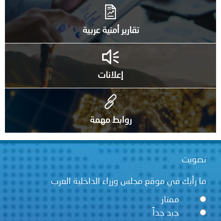
تقارير أمنية عربية
إعلانات
روابط مهمة
قع مجلس وزراء الداخلية العرب
ً