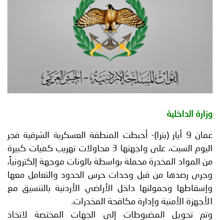
توعوية
إنجازات
الخدمات
صور
الإلكترونية
مجلة
وفيديو
أصداء
إعلانات
من
الأمانة
وزارة الداخلية
نحن
اتصل
عمان 9 أيار (بترا)- أحبطت المنطقة العسكرية الشرقية فجر
بنا
اليوم السبت، على واجهتها 3 محاولات تهريب كميات كبيرة
من المواد المخدرة محملة بواسطة بالونات موجهة إلكترونياً،
وجرى رصدها من قبل وحدات حرس الحدود والتعامل معها
وإسقاطها وحمولتها داخل الأراضي الأردنية بالتنسيق مع
الأجهزة الأمنية وإدارة مكافحة المخدرات.
وتم تحويل المضبوطات إلى الجهات المختصة لاتخاذ