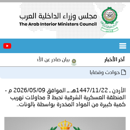
الرئيسية
عن
الأخبار
المجلس
آخر الأخبار
بيان صادر عن الأمانة العامة لمجلس وزر
المكاتب
حوادث وقضايا
دورات
المتخصصة
الأردن ـ 1447/11/22هـ ــ الموافق 2026/05/09 م -
المجلس
مؤتمرات
المنطقة العسكرية الشرقية تحبط 3 محاولات تهريب
كمية كبيرة من المواد المخدرة بواسطة بالونات..
و
جهود
و
برامج
اجتماعات