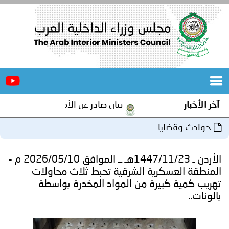
الرئيسية
عن
الأخبار
المجلس
آخر الأخبار
بيان صادر عن الأمانة العامة لمجلس وزر
المكاتب
حوادث وقضايا
دورات
المتخصصة
الأردن ـ 1447/11/23هـ ــ الموافق 2026/05/10 م -
المجلس
مؤتمرات
المنطقة العسكرية الشرقية تحبط ثلاث محاولات
تهريب كمية كبيرة من المواد المخدرة بواسطة
و
جهود
بالونات..
و
برامج
اجتماعات