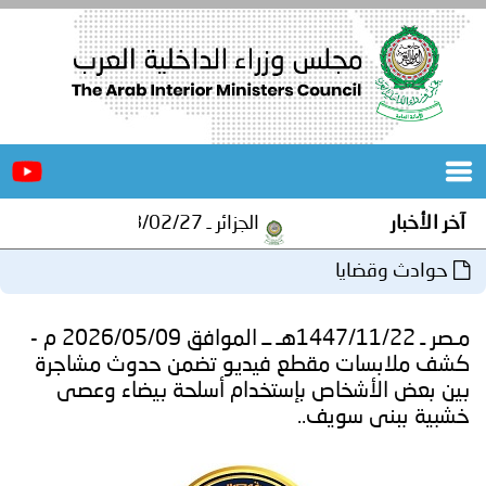
الرئيسية
عن
الأخبار
المجلس
الأخبار
الجزائر ـ 1448/02/27هـ ــ الموافق 2026/08/10 م - مصالح أمن ولاية المنيعة تستقبل أشبال الهلال الاحمر الجزائري بالمنيعة..
المكاتب
وادث وقضايا
دورات
المتخصصة
مـصر ـ 1447/11/22هـ ــ الموافق 2026/05/09 م -
المجلس
مؤتمرات
 ملابسات مقطع فيديو تضمن حدوث مشاجرة
بعض الأشخاص بإستخدام أسلحة بيضاء وعصى
و
جهود
ية ببنى سويف..
و
برامج
اجتماعات