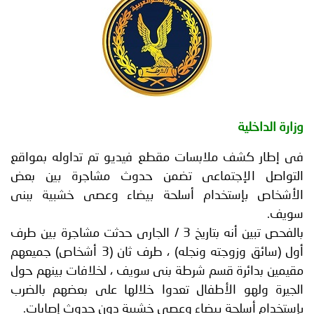
توعوية
إنجازات
الخدمات
صور
الإلكترونية
مجلة
وفيديو
أصداء
إعلانات
ة الداخلية
من
الأمانة
طار كشف ملابسات مقطع فيديو تم تداوله بمواقع
نحن
اتصل
واصل الإجتماعى تضمن حدوث مشاجرة بين بعض
شخاص بإستخدام أسلحة بيضاء وعصى خشبية ببنى
بنا
ف.
بالفحص تبين أنه بتاريخ 3 / الجارى حدثت مشاجرة بين طرف
أول (سائق وزوجته ونجله) ، طرف ثان (3 أشخاص) جميعهم
ين بدائرة قسم شرطة بنى سويف ، لخلافات بينهم حول
رة ولهو الأطفال تعدوا خلالها على بعضهم بالضرب
خدام أسلحة بيضاء وعصى خشبية دون حدوث إصابات.