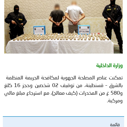
توعوية
إنجازات
الخدمات
صور
الإلكترونية
مجلة
وفيديو
أصداء
إعلانات
من
الأمانة
وزارة الداخلية
نحن
اتصل
تمكنت عناصر المصلحة الجهوية لمكافحة الجريمة المنظمة
بنا
بالشرق – قسنطينة، من توقيف 02 شخصين وحجز 16 كلغ
و580 غ من المخدرات (كيف معالج)، مع استرجاع مبلغ مالي
ومركبة.
قائمة