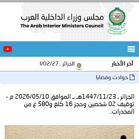
الرئيسية
عن
الأخبار
المجلس
آخر الأخبار
الجزائر ـ 1448/02/27هـ ــ الموافق 2026/08/10 م - مصالح أمن ولاية المنيعة تستقبل أشبال الهلال الاحمر الجزائري بالمنيعة..
المكاتب
حوادث وقضايا
دورات
المتخصصة
الجزائر ـ 1447/11/23هـ ــ الموافق 2026/05/10 م -
المجلس
مؤتمرات
توقيف 02 شخصين وحجز 16 كلغ و580 غ من
المخدرات..
و
جهود
و
برامج
اجتماعات